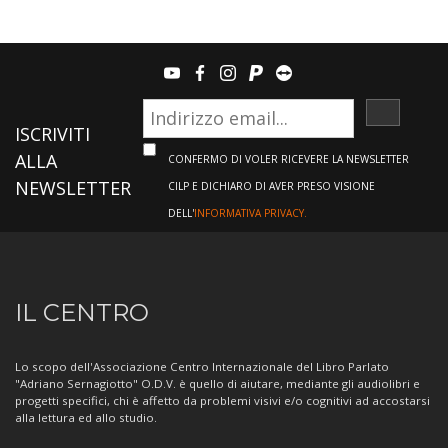
youtube
facebook
instagram
paypal
teamviewer
ISCRIVI
ISCRIVITI
ALLA
CONFERMO DI VOLER RICEVERE LA NEWSLETTER
NEWSLETTER
CILP E DICHIARO DI AVER PRESO VISIONE
DELL'
INFORMATIVA PRIVACY.
Informazioni
IL CENTRO
sul
Centro
Lo scopo dell'Associazione Centro Internazionale del Libro Parlato
"Adriano Sernagiotto" O.D.V. è quello di aiutare, mediante gli audiolibri e
progetti specifici, chi è affetto da problemi visivi e/o cognitivi ad accostarsi
alla lettura ed allo studio.