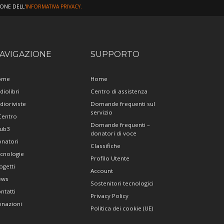
IONE DELL'
INFORMATIVA PRIVACY.
AVIGAZIONE
SUPPORTO
ome
Home
diolibri
Centro di assistenza
dioriviste
Domande frequenti sul
servizio
 Centro
Domande frequenti –
ub3
donatori di voce
natori
Classifiche
cnologie
Profilo Utente
ogetti
Account
ews
Sostenitori tecnologici
ntatti
Privacy Policy
nazioni
Politica dei cookie (UE)