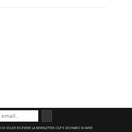
ISCRIVITI
DI VOLER RICEVERE LA NEWSLETTER CILP E DICHIARO DI AVER