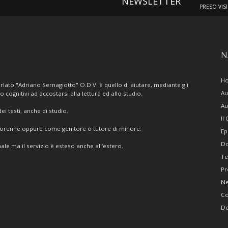
NEWSLETTER
PRESO VIS
N
H
lato "Adriano Sernagiotto" O.D.V. è quello di aiutare, mediante gli
Au
/o cognitivi ad accostarsi alla lettura ed allo studio.
Au
i testi, anche di studio.
Il
giorenne oppure come genitore o tutore di minore.
Ep
Do
ale ma il servizio è esteso anche all’estero.
Te
Pr
N
Co
Do