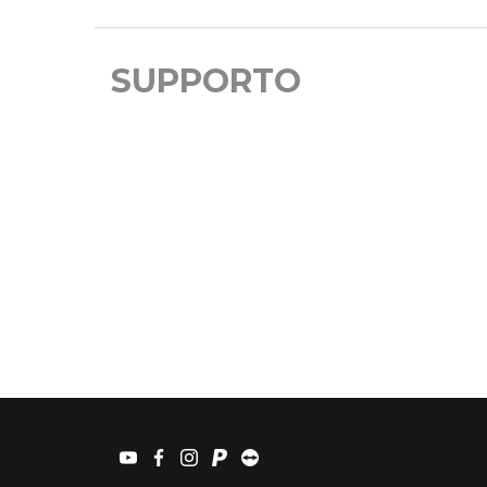
SUPPORTO
youtube
facebook
instagram
paypal
teamviewer