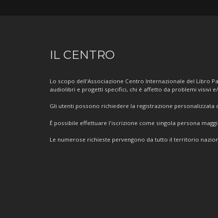
Informazioni
IL CENTRO
sul
Centro
Lo scopo dell'Associazione Centro Internazionale del Libro Par
audiolibri e progetti specifici, chi è affetto da problemi visivi e
Gli utenti possono richiedere la registrazione personalizzata de
È possibile effettuare l'iscrizione come singola persona mag
Le numerose richieste pervengono da tutto il territorio nazion