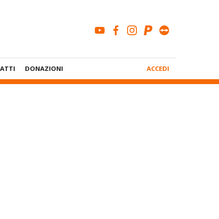
youtube
facebook
instagram
paypal
teamviewe
Menù
ATTI
DONAZIONI
ACCEDI
Account