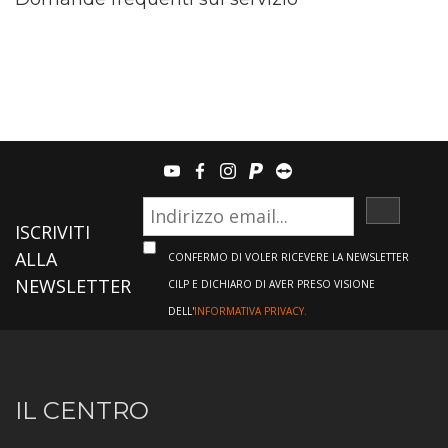
youtube
facebook
instagram
paypal
teamviewer
ISCRIVI
ISCRIVITI
ALLA
CONFERMO DI VOLER RICEVERE LA NEWSLETTER
NEWSLETTER
CILP E DICHIARO DI AVER PRESO VISIONE
DELL'
INFORMATIVA PRIVACY.
Informazioni
IL CENTRO
sul