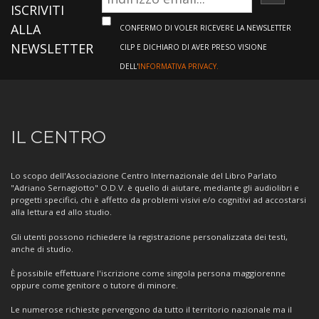
ISCRIVI
ISCRIVITI
ALLA
CONFERMO DI VOLER RICEVERE LA NEWSLETTER
NEWSLETTER
CILP E DICHIARO DI AVER PRESO VISIONE
DELL'
INFORMATIVA PRIVACY.
Informazioni
IL CENTRO
sul
Centro
Lo scopo dell'Associazione Centro Internazionale del Libro Parlato
"Adriano Sernagiotto" O.D.V. è quello di aiutare, mediante gli audiolibri e
progetti specifici, chi è affetto da problemi visivi e/o cognitivi ad accostarsi
alla lettura ed allo studio.
Gli utenti possono richiedere la registrazione personalizzata dei testi,
anche di studio.
È possibile effettuare l'iscrizione come singola persona maggiorenne
oppure come genitore o tutore di minore.
Le numerose richieste pervengono da tutto il territorio nazionale ma il