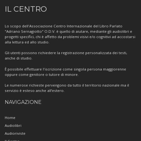
Informazioni
IL CENTRO
sul
Centro
Lo scopo dell'Associazione Centro Internazionale del Libro Parlato
"Adriano Sernagiotto" O.D.V. è quello di aiutare, mediante gli audiolibri e
progetti specifici, chi è affetto da problemi visivi e/o cognitivi ad accostarsi
alla lettura ed allo studio.
Gli utenti possono richiedere la registrazione personalizzata dei testi,
anche di studio.
È possibile effettuare l'iscrizione come singola persona maggiorenne
oppure come genitore o tutore di minore.
Le numerose richieste pervengono da tutto il territorio nazionale ma il
servizio è esteso anche all’estero.
NAVIGAZIONE
Home
Audiolibri
Audioriviste