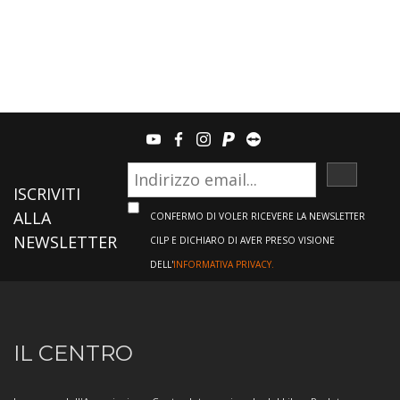
youtube
facebook
instagram
paypal
teamviewer
ISCRIVI
ISCRIVITI
ALLA
CONFERMO DI VOLER RICEVERE LA NEWSLETTER
NEWSLETTER
CILP E DICHIARO DI AVER PRESO VISIONE
DELL'
INFORMATIVA PRIVACY.
Informazioni
IL CENTRO
sul
Centro