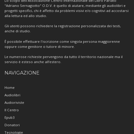
Lo scopo dell'Associazione Centro Internazionale del Libro Parlato
"Adriano Sernagiotto" O.D.V. è quello di aiutare, mediante gli audiolibri e
progetti specifici, chi è affetto da problemi visivi e/o cognitivi ad accostarsi
alla lettura ed allo studio.
Gli utenti possono richiedere la registrazione personalizzata dei testi,
anche di studio.
È possibile effettuare l'iscrizione come singola persona maggiorenne
oppure come genitore o tutore di minore.
Le numerose richieste pervengono da tutto il territorio nazionale ma il
servizio è esteso anche all’estero.
NAVIGAZIONE
Home
Audiolibri
Audioriviste
Il Centro
Epub3
Donatori
Tecnologie