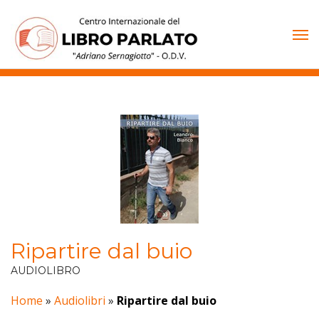
Vai
al
contenuto
Ripartire dal buio
AUDIOLIBRO
Home
»
Audiolibri
»
Ripartire dal buio