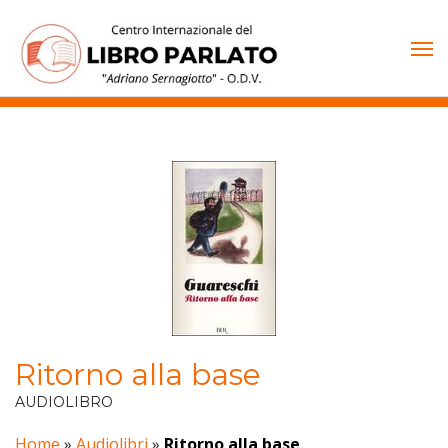
Vai
al
contenuto
Ritorno alla base
AUDIOLIBRO
Home
»
Audiolibri
»
Ritorno alla base