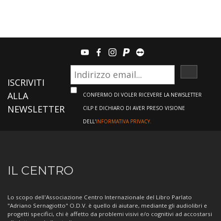
youtube
facebook
instagram
paypal
teamviewer
ISCRIVI
ISCRIVITI
ALLA
CONFERMO DI VOLER RICEVERE LA NEWSLETTER
NEWSLETTER
CILP E DICHIARO DI AVER PRESO VISIONE
DELL'
INFORMATIVA PRIVACY.
Informazioni
IL CENTRO
sul
Centro
Lo scopo dell'Associazione Centro Internazionale del Libro Parlato
"Adriano Sernagiotto" O.D.V. è quello di aiutare, mediante gli audiolibri e
progetti specifici, chi è affetto da problemi visivi e/o cognitivi ad accostarsi