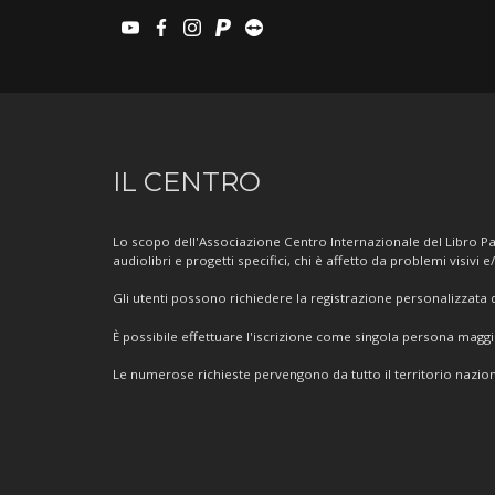
youtube
facebook
instagram
paypal
teamviewer
Informazioni
IL CENTRO
sul
Centro
Lo scopo dell'Associazione Centro Internazionale del Libro Par
audiolibri e progetti specifici, chi è affetto da problemi visivi e
Gli utenti possono richiedere la registrazione personalizzata de
È possibile effettuare l'iscrizione come singola persona mag
Le numerose richieste pervengono da tutto il territorio nazion