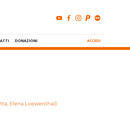
youtube
facebook
instagram
paypal
teamviewe
Menù
ATTI
DONAZIONI
ACCEDI
Account
ta, Elena Loewenthal)