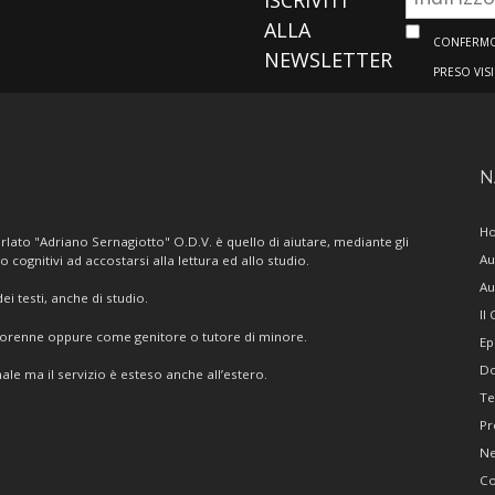
ALLA
CONFERMO 
NEWSLETTER
PRESO VIS
N
H
lato "Adriano Sernagiotto" O.D.V. è quello di aiutare, mediante gli
Au
/o cognitivi ad accostarsi alla lettura ed allo studio.
Au
i testi, anche di studio.
Il
giorenne oppure come genitore o tutore di minore.
Ep
Do
ale ma il servizio è esteso anche all’estero.
Te
Pr
N
Co