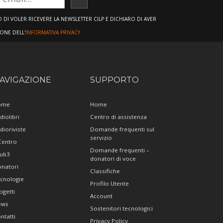
ISCRIVITI
DI VOLER RICEVERE LA NEWSLETTER CILP E DICHIARO DI AVER
IONE DELL'
INFORMATIVA PRIVACY.
AVIGAZIONE
SUPPORTO
ome
Home
diolibri
Centro di assistenza
dioriviste
Domande frequenti sul
servizio
 Centro
Domande frequenti –
ub3
donatori di voce
natori
Classifiche
cnologie
Profilo Utente
ogetti
Account
ews
Sostenitori tecnologici
ntatti
Privacy Policy