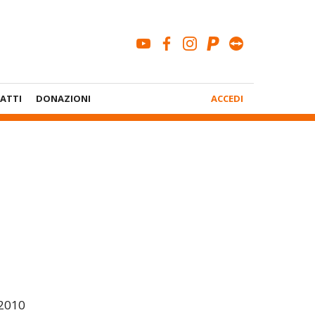
youtube
facebook
instagram
paypal
teamviewe
Menù
ATTI
DONAZIONI
ACCEDI
Account
2010