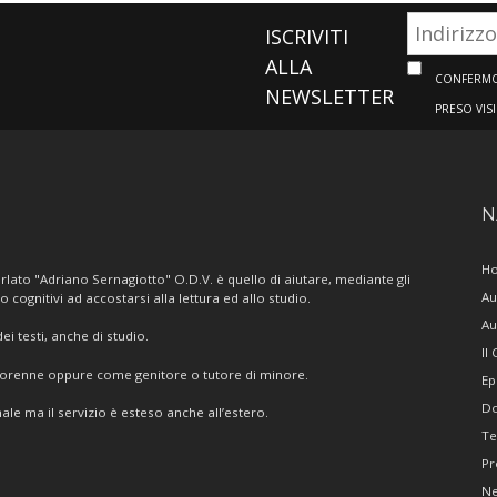
ISCRIVITI
ALLA
CONFERMO 
NEWSLETTER
PRESO VIS
N
H
lato "Adriano Sernagiotto" O.D.V. è quello di aiutare, mediante gli
Au
/o cognitivi ad accostarsi alla lettura ed allo studio.
Au
i testi, anche di studio.
Il
giorenne oppure come genitore o tutore di minore.
Ep
Do
ale ma il servizio è esteso anche all’estero.
Te
Pr
N