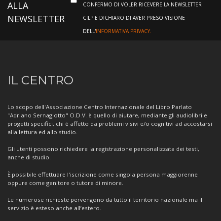
ALLA
CONFERMO DI VOLER RICEVERE LA NEWSLETTER
NEWSLETTER
CILP E DICHIARO DI AVER PRESO VISIONE
DELL'
INFORMATIVA PRIVACY.
Informazioni
IL CENTRO
sul
Centro
Lo scopo dell'Associazione Centro Internazionale del Libro Parlato
"Adriano Sernagiotto" O.D.V. è quello di aiutare, mediante gli audiolibri e
progetti specifici, chi è affetto da problemi visivi e/o cognitivi ad accostarsi
alla lettura ed allo studio.
Gli utenti possono richiedere la registrazione personalizzata dei testi,
anche di studio.
È possibile effettuare l'iscrizione come singola persona maggiorenne
oppure come genitore o tutore di minore.
Le numerose richieste pervengono da tutto il territorio nazionale ma il
servizio è esteso anche all’estero.