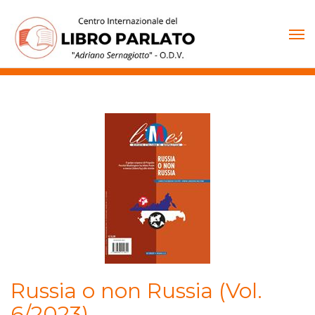
Vai
al
contenuto
Russia o non Russia (Vol.
6/2023)