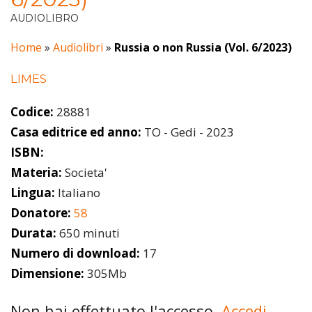
AUDIOLIBRO
Home
»
Audiolibri
»
Russia o non Russia (Vol. 6/2023)
LIMES
Codice:
28881
Casa editrice ed anno:
TO - Gedi - 2023
ISBN:
Materia:
Societa'
Lingua:
Italiano
Donatore:
58
Durata:
650 minuti
Numero di download:
17
Dimensione:
305Mb
Non hai effettuato l'accesso.
Accedi.