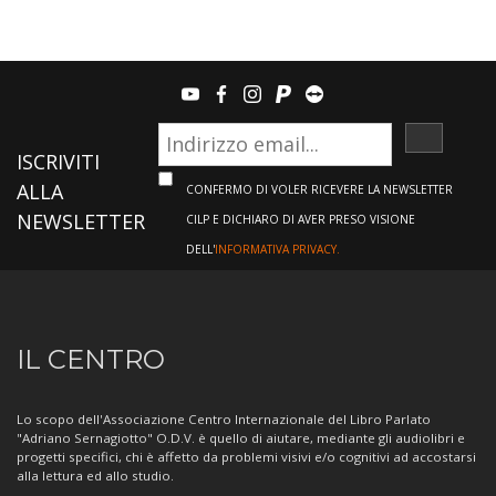
youtube
facebook
instagram
paypal
teamviewer
ISCRIVI
ISCRIVITI
ALLA
CONFERMO DI VOLER RICEVERE LA NEWSLETTER
NEWSLETTER
CILP E DICHIARO DI AVER PRESO VISIONE
DELL'
INFORMATIVA PRIVACY.
Informazioni
IL CENTRO
sul
Centro
Lo scopo dell'Associazione Centro Internazionale del Libro Parlato
"Adriano Sernagiotto" O.D.V. è quello di aiutare, mediante gli audiolibri e
progetti specifici, chi è affetto da problemi visivi e/o cognitivi ad accostarsi
alla lettura ed allo studio.