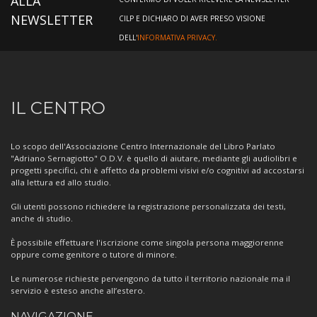
ALLA
NEWSLETTER
CILP E DICHIARO DI AVER PRESO VISIONE
DELL'
INFORMATIVA PRIVACY.
Informazioni
IL CENTRO
sul
Centro
Lo scopo dell'Associazione Centro Internazionale del Libro Parlato
"Adriano Sernagiotto" O.D.V. è quello di aiutare, mediante gli audiolibri e
progetti specifici, chi è affetto da problemi visivi e/o cognitivi ad accostarsi
alla lettura ed allo studio.
Gli utenti possono richiedere la registrazione personalizzata dei testi,
anche di studio.
È possibile effettuare l'iscrizione come singola persona maggiorenne
oppure come genitore o tutore di minore.
Le numerose richieste pervengono da tutto il territorio nazionale ma il
servizio è esteso anche all’estero.
NAVIGAZIONE