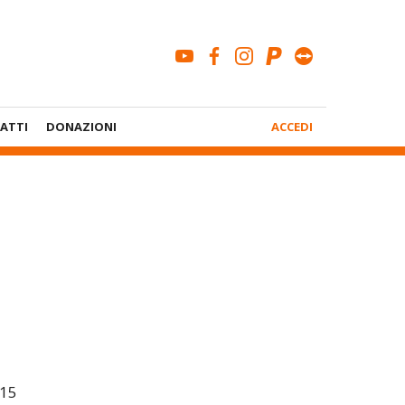
youtube
facebook
instagram
paypal
teamviewe
Menù
ATTI
DONAZIONI
ACCEDI
Account
015