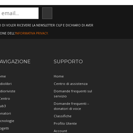
ISCRIVITI
DI VOLER RICEVERE LA NEWSLETTER CILP E DICHIARO DI AVER
IONE DELL'
INFORMATIVA PRIVACY.
AVIGAZIONE
SUPPORTO
ome
Home
diolibri
Centro di assistenza
dioriviste
Domande frequenti sul
servizio
 Centro
Domande frequenti –
ub3
donatori di voce
natori
Classifiche
cnologie
Profilo Utente
ogetti
Account