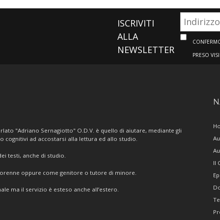
ISCRIVITI
ALLA
CONFERMO 
NEWSLETTER
PRESO VIS
N
H
lato "Adriano Sernagiotto" O.D.V. è quello di aiutare, mediante gli
Au
/o cognitivi ad accostarsi alla lettura ed allo studio.
Au
i testi, anche di studio.
Il
giorenne oppure come genitore o tutore di minore.
Ep
Do
ale ma il servizio è esteso anche all’estero.
Te
Pr