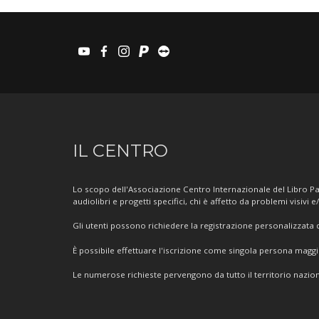
youtube
facebook
instagram
paypal
teamviewer
Informazioni
IL CENTRO
sul
Centro
Lo scopo dell'Associazione Centro Internazionale del Libro Par
audiolibri e progetti specifici, chi è affetto da problemi visivi e
Gli utenti possono richiedere la registrazione personalizzata de
È possibile effettuare l'iscrizione come singola persona mag
Le numerose richieste pervengono da tutto il territorio nazion