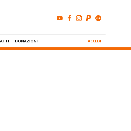
youtube
facebook
instagram
paypal
teamviewe
Menù
ATTI
DONAZIONI
ACCEDI
Account