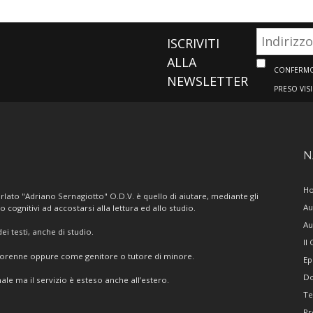
ISCRIVITI
ALLA
CONFERMO 
NEWSLETTER
PRESO VIS
N
H
lato "Adriano Sernagiotto" O.D.V. è quello di aiutare, mediante gli
Au
/o cognitivi ad accostarsi alla lettura ed allo studio.
Au
i testi, anche di studio.
Il
giorenne oppure come genitore o tutore di minore.
Ep
Do
ale ma il servizio è esteso anche all’estero.
Te
Pr