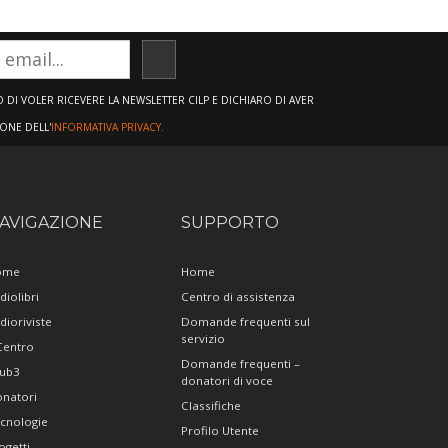
ISCRIVITI
DI VOLER RICEVERE LA NEWSLETTER CILP E DICHIARO DI AVER
IONE DELL'
INFORMATIVA PRIVACY.
AVIGAZIONE
SUPPORTO
ome
Home
diolibri
Centro di assistenza
dioriviste
Domande frequenti sul
servizio
 Centro
Domande frequenti –
ub3
donatori di voce
natori
Classifiche
cnologie
Profilo Utente
ogetti