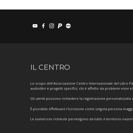
youtube
facebook
instagram
paypal
teamviewer
Informazioni
IL CENTRO
sul
Centro
Lo scopo dell'Associazione Centro Internazionale del Libro Par
audiolibri e progetti specifici, chi è affetto da problemi visivi e
Gli utenti possono richiedere la registrazione personalizzata de
È possibile effettuare l'iscrizione come singola persona mag
Le numerose richieste pervengono da tutto il territorio nazion