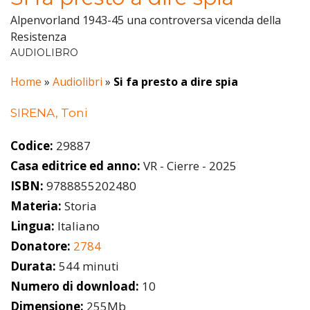
Alpenvorland 1943-45 una controversa vicenda della
Resistenza
AUDIOLIBRO
Home
»
Audiolibri
»
Si fa presto a dire spia
SIRENA, Toni
Codice:
29887
Casa editrice ed anno:
VR - Cierre - 2025
ISBN:
9788855202480
Materia:
Storia
Lingua:
Italiano
Donatore:
2784
Durata:
544 minuti
Numero di download:
10
Dimensione:
255Mb