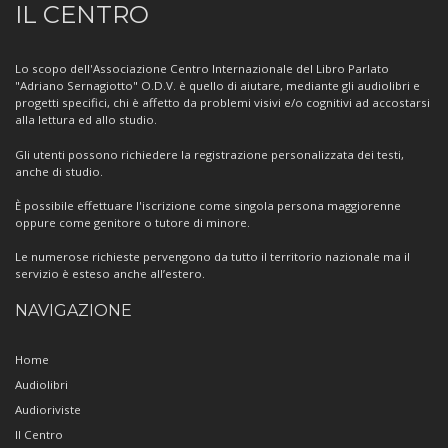
IL CENTRO
sul
Centro
Lo scopo dell'Associazione Centro Internazionale del Libro Parlato
"Adriano Sernagiotto" O.D.V. è quello di aiutare, mediante gli audiolibri e
progetti specifici, chi è affetto da problemi visivi e/o cognitivi ad accostarsi
alla lettura ed allo studio.
Gli utenti possono richiedere la registrazione personalizzata dei testi,
anche di studio.
È possibile effettuare l'iscrizione come singola persona maggiorenne
oppure come genitore o tutore di minore.
Le numerose richieste pervengono da tutto il territorio nazionale ma il
servizio è esteso anche all’estero.
NAVIGAZIONE
Home
Audiolibri
Audioriviste
Il Centro