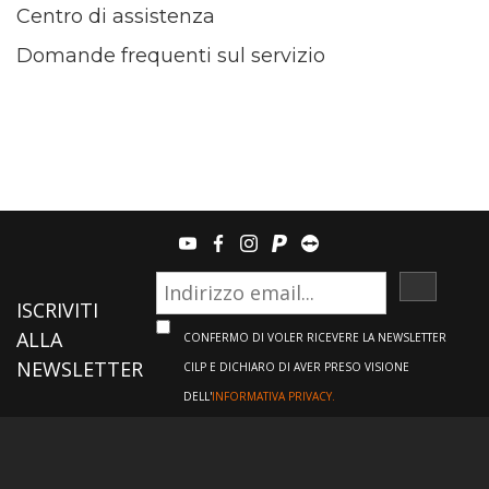
Centro di assistenza
Domande frequenti sul servizio
youtube
facebook
instagram
paypal
teamviewer
ISCRIVI
ISCRIVITI
ALLA
CONFERMO DI VOLER RICEVERE LA NEWSLETTER
NEWSLETTER
CILP E DICHIARO DI AVER PRESO VISIONE
DELL'
INFORMATIVA PRIVACY.
Informazioni