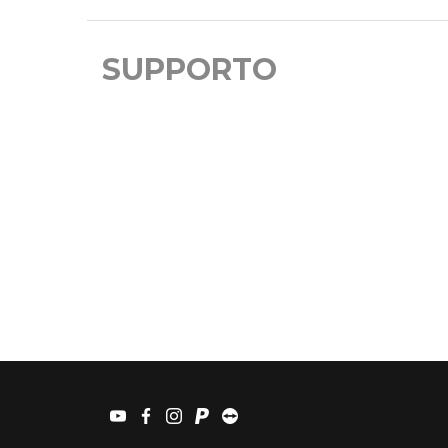
SUPPORTO
youtube
facebook
instagram
paypal
teamviewer