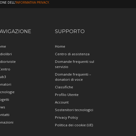
IONE DELL'
INFORMATIVA PRIVACY.
AVIGAZIONE
SUPPORTO
ome
Home
diolibri
Centro di assistenza
dioriviste
Domande frequenti sul
servizio
 Centro
Domande frequenti –
ub3
donatori di voce
natori
Classifiche
cnologie
Profilo Utente
ogetti
Account
ews
Sostenitori tecnologici
ntatti
Privacy Policy
nazioni
Politica dei cookie (UE)