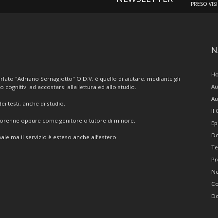
PRESO VIS
N
H
lato "Adriano Sernagiotto" O.D.V. è quello di aiutare, mediante gli
Au
/o cognitivi ad accostarsi alla lettura ed allo studio.
Au
i testi, anche di studio.
Il
giorenne oppure come genitore o tutore di minore.
Ep
Do
ale ma il servizio è esteso anche all’estero.
Te
Pr
N
Co
Do