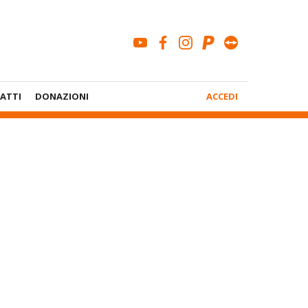
youtube
facebook
instagram
paypal
teamviewe
Menù
ATTI
DONAZIONI
ACCEDI
Account