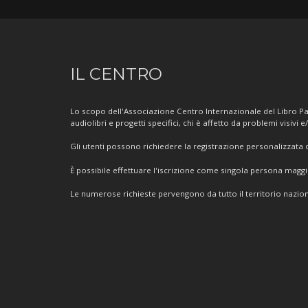
Informazioni
IL CENTRO
sul
Centro
Lo scopo dell'Associazione Centro Internazionale del Libro Par
audiolibri e progetti specifici, chi è affetto da problemi visivi e
Gli utenti possono richiedere la registrazione personalizzata de
È possibile effettuare l'iscrizione come singola persona mag
Le numerose richieste pervengono da tutto il territorio nazion