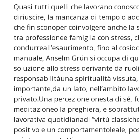
Quasi tutti quelli che lavorano conosc
diriuscire, la mancanza di tempo o addi
che finisconoper coinvolgere anche la s
tra professionee famiglia con stress, c
condurreall’esaurimento, fino al cosid
manuale, Anselm Grün si occupa di q
soluzione allo stress derivante da ruol
responsabilitàuna spiritualità vissuta, 
importante,da un lato, nell’ambito lavor
privato.Una percezione onesta di sé, fo
meditazioneo la preghiera, e soprattutt
lavorativa quotidianadi “virtù classic
positivo e un comportamentoleale, po