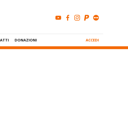
youtube
facebook
instagram
paypal
teamviewe
Menù
ATTI
DONAZIONI
ACCEDI
Account