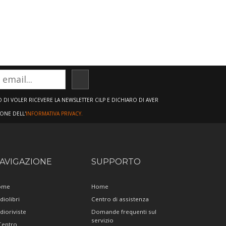
ISCRIVITI
DI VOLER RICEVERE LA NEWSLETTER CILP E DICHIARO DI AVER
IONE DELL'
INFORMATIVA PRIVACY.
AVIGAZIONE
SUPPORTO
ome
Home
diolibri
Centro di assistenza
dioriviste
Domande frequenti sul
servizio
 Centro