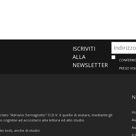
ISCRIVITI
ALLA
CONFERMO 
NEWSLETTER
PRESO VIS
N
H
lato "Adriano Sernagiotto" O.D.V. è quello di aiutare, mediante gli
Au
/o cognitivi ad accostarsi alla lettura ed allo studio.
Au
i testi, anche di studio.
Il