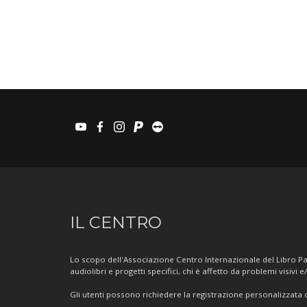
youtube
facebook
instagram
paypal
teamviewer
Informazioni
IL CENTRO
sul
Centro
Lo scopo dell'Associazione Centro Internazionale del Libro Par
audiolibri e progetti specifici, chi è affetto da problemi visivi e
Gli utenti possono richiedere la registrazione personalizzata de