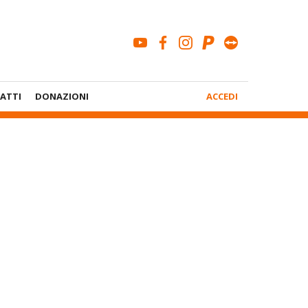
youtube
facebook
instagram
paypal
teamviewe
Menù
ATTI
DONAZIONI
ACCEDI
Account