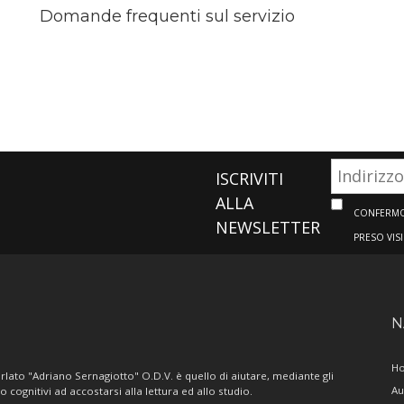
Domande frequenti sul servizio
ISCRIVITI
ALLA
CONFERMO 
NEWSLETTER
PRESO VIS
N
H
lato "Adriano Sernagiotto" O.D.V. è quello di aiutare, mediante gli
Au
/o cognitivi ad accostarsi alla lettura ed allo studio.