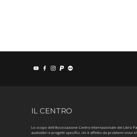
youtube
facebook
instagram
paypal
teamviewer
Informazioni
IL CENTRO
sul
Centro
Lo scopo dell'Associazione Centro Internazionale del Libro Par
audiolibri e progetti specifici, chi è affetto da problemi visivi e