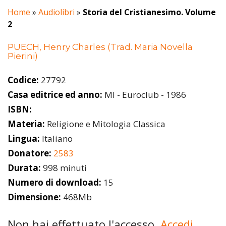
Home
»
Audiolibri
»
Storia del Cristianesimo. Volume
2
PUECH, Henry Charles (Trad. Maria Novella
Pierini)
Codice:
27792
Casa editrice ed anno:
MI - Euroclub - 1986
ISBN:
Materia:
Religione e Mitologia Classica
Lingua:
Italiano
Donatore:
2583
Durata:
998 minuti
Numero di download:
15
Dimensione:
468Mb
Non hai effettuato l'accesso.
Accedi.