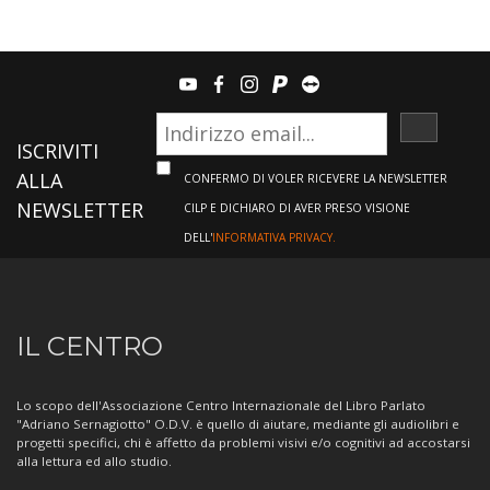
youtube
facebook
instagram
paypal
teamviewer
ISCRIVI
ISCRIVITI
ALLA
CONFERMO DI VOLER RICEVERE LA NEWSLETTER
NEWSLETTER
CILP E DICHIARO DI AVER PRESO VISIONE
DELL'
INFORMATIVA PRIVACY.
Informazioni
IL CENTRO
sul
Centro
Lo scopo dell'Associazione Centro Internazionale del Libro Parlato
"Adriano Sernagiotto" O.D.V. è quello di aiutare, mediante gli audiolibri e
progetti specifici, chi è affetto da problemi visivi e/o cognitivi ad accostarsi
alla lettura ed allo studio.