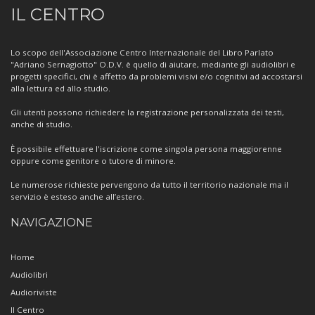
Informazioni
IL CENTRO
sul
Centro
Lo scopo dell'Associazione Centro Internazionale del Libro Parlato
"Adriano Sernagiotto" O.D.V. è quello di aiutare, mediante gli audiolibri e
progetti specifici, chi è affetto da problemi visivi e/o cognitivi ad accostarsi
alla lettura ed allo studio.
Gli utenti possono richiedere la registrazione personalizzata dei testi,
anche di studio.
È possibile effettuare l'iscrizione come singola persona maggiorenne
oppure come genitore o tutore di minore.
Le numerose richieste pervengono da tutto il territorio nazionale ma il
servizio è esteso anche all’estero.
NAVIGAZIONE
Home
Audiolibri
Audioriviste
Il Centro