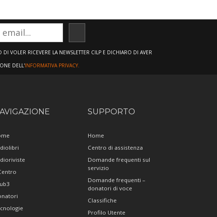
ISCRIVITI
DI VOLER RICEVERE LA NEWSLETTER CILP E DICHIARO DI AVER
IONE DELL'
INFORMATIVA PRIVACY.
AVIGAZIONE
SUPPORTO
ome
Home
diolibri
Centro di assistenza
dioriviste
Domande frequenti sul
servizio
 Centro
Domande frequenti –
ub3
donatori di voce
natori
Classifiche
cnologie
Profilo Utente