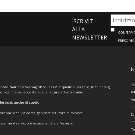
ISCRIVITI
ALLA
CONFERMO 
NEWSLETTER
PRESO VIS
N
H
lato "Adriano Sernagiotto" O.D.V. è quello di aiutare, mediante gli
Au
/o cognitivi ad accostarsi alla lettura ed allo studio.
Au
i testi, anche di studio.
Il
giorenne oppure come genitore o tutore di minore.
Ep
Do
ale ma il servizio è esteso anche all’estero.
Te