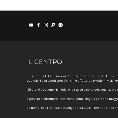
youtube
facebook
instagram
paypal
teamviewer
Informazioni
IL CENTRO
sul
Centro
Lo scopo dell'Associazione Centro Internazionale del Libro Par
audiolibri e progetti specifici, chi è affetto da problemi visivi e
Gli utenti possono richiedere la registrazione personalizzata de
È possibile effettuare l'iscrizione come singola persona mag
Le numerose richieste pervengono da tutto il territorio nazion