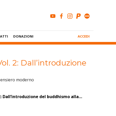
youtube
facebook
instagram
paypal
teamviewe
Menù
ATTI
DONAZIONI
ACCEDI
Account
ol. 2: Dall’introduzione
 pensiero moderno
 2: Dall’introduzione del buddhismo alla…