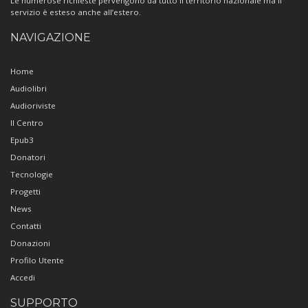
Le numerose richieste pervengono da tutto il territorio nazionale ma il
servizio è esteso anche all’estero.
NAVIGAZIONE
Home
Audiolibri
Audioriviste
Il Centro
Epub3
Donatori
Tecnologie
Progetti
News
Contatti
Donazioni
Profilo Utente
Accedi
SUPPORTO