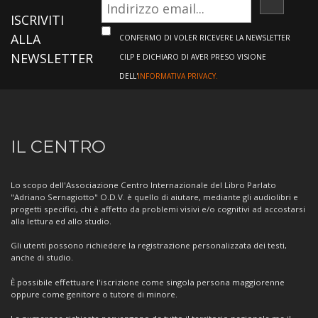
ISCRIVI
ISCRIVITI
ALLA
CONFERMO DI VOLER RICEVERE LA NEWSLETTER
NEWSLETTER
CILP E DICHIARO DI AVER PRESO VISIONE
DELL'
INFORMATIVA PRIVACY.
Informazioni
IL CENTRO
sul
Centro
Lo scopo dell'Associazione Centro Internazionale del Libro Parlato
"Adriano Sernagiotto" O.D.V. è quello di aiutare, mediante gli audiolibri e
progetti specifici, chi è affetto da problemi visivi e/o cognitivi ad accostarsi
alla lettura ed allo studio.
Gli utenti possono richiedere la registrazione personalizzata dei testi,
anche di studio.
È possibile effettuare l'iscrizione come singola persona maggiorenne
oppure come genitore o tutore di minore.