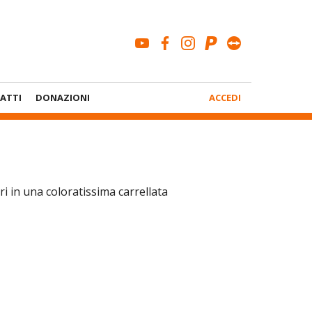
youtube
facebook
instagram
paypal
teamviewe
Menù
ATTI
DONAZIONI
ACCEDI
Account
ri in una coloratissima carrellata