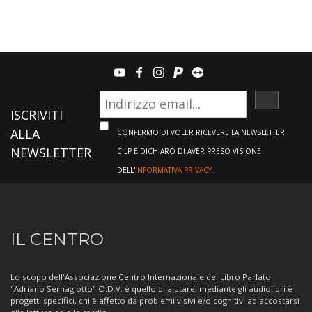
youtube
facebook
instagram
paypal
teamviewer
ISCRIVI
ISCRIVITI
ALLA
CONFERMO DI VOLER RICEVERE LA NEWSLETTER
NEWSLETTER
CILP E DICHIARO DI AVER PRESO VISIONE
DELL'
INFORMATIVA PRIVACY.
Informazioni
IL CENTRO
sul
Centro
Lo scopo dell'Associazione Centro Internazionale del Libro Parlato
"Adriano Sernagiotto" O.D.V. è quello di aiutare, mediante gli audiolibri e
progetti specifici, chi è affetto da problemi visivi e/o cognitivi ad accostarsi