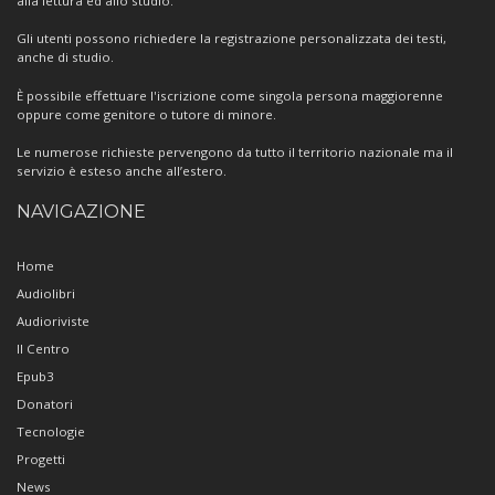
alla lettura ed allo studio.
Gli utenti possono richiedere la registrazione personalizzata dei testi,
anche di studio.
È possibile effettuare l'iscrizione come singola persona maggiorenne
oppure come genitore o tutore di minore.
Le numerose richieste pervengono da tutto il territorio nazionale ma il
servizio è esteso anche all’estero.
NAVIGAZIONE
Home
Audiolibri
Audioriviste
Il Centro
Epub3
Donatori
Tecnologie
Progetti
News