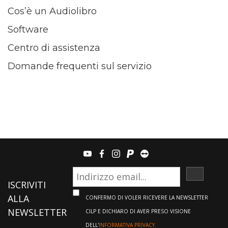
Cos’è un Audiolibro
Software
Centro di assistenza
Domande frequenti sul servizio
youtube
facebook
instagram
paypal
teamviewer
ISCRIVI
ISCRIVITI
ALLA
CONFERMO DI VOLER RICEVERE LA NEWSLETTER
NEWSLETTER
CILP E DICHIARO DI AVER PRESO VISIONE
DELL'
INFORMATIVA PRIVACY.