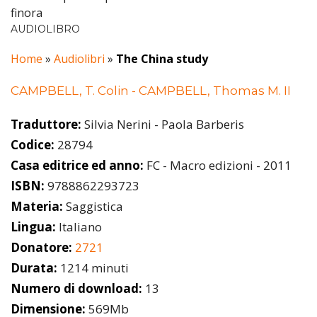
finora
AUDIOLIBRO
Home
»
Audiolibri
»
The China study
CAMPBELL, T. Colin - CAMPBELL, Thomas M. II
Traduttore:
Silvia Nerini - Paola Barberis
Codice:
28794
Casa editrice ed anno:
FC - Macro edizioni - 2011
ISBN:
9788862293723
Materia:
Saggistica
Lingua:
Italiano
Donatore:
2721
Durata:
1214 minuti
Numero di download:
13
Dimensione:
569Mb