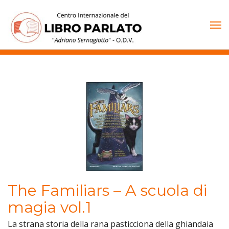
Vai
al
contenuto
The Familiars – A scuola di
magia vol.1
La strana storia della rana pasticciona della ghiandaia