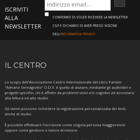
ISCRIVI
ISCRIVITI
ALLA
CONFERMO DI VOLER RICEVERE LA NEWSLETTER
NEWSLETTER
CILP E DICHIARO DI AVER PRESO VISIONE
DELL'
INFORMATIVA PRIVACY.
Informazioni
IL CENTRO
sul
Centro
Lo scopo dell'Associazione Centro Internazionale del Libro Parlato
"Adriano Sernagiotto" O.D.V. è quello di aiutare, mediante gli audiolibri e
progetti specifici, chi è affetto da problemi visivi e/o cognitivi ad accostarsi
alla lettura ed allo studio.
Gli utenti possono richiedere la registrazione personalizzata dei testi,
anche di studio.
È possibile effettuare l'iscrizione come singola persona maggiorenne
oppure come genitore o tutore di minore.