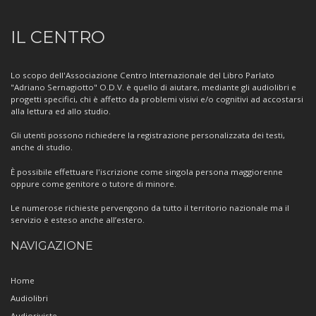
Informazioni
IL CENTRO
sul
Centro
Lo scopo dell'Associazione Centro Internazionale del Libro Parlato
"Adriano Sernagiotto" O.D.V. è quello di aiutare, mediante gli audiolibri e
progetti specifici, chi è affetto da problemi visivi e/o cognitivi ad accostarsi
alla lettura ed allo studio.
Gli utenti possono richiedere la registrazione personalizzata dei testi,
anche di studio.
È possibile effettuare l'iscrizione come singola persona maggiorenne
oppure come genitore o tutore di minore.
Le numerose richieste pervengono da tutto il territorio nazionale ma il
servizio è esteso anche all’estero.
NAVIGAZIONE
Home
Audiolibri
Audioriviste