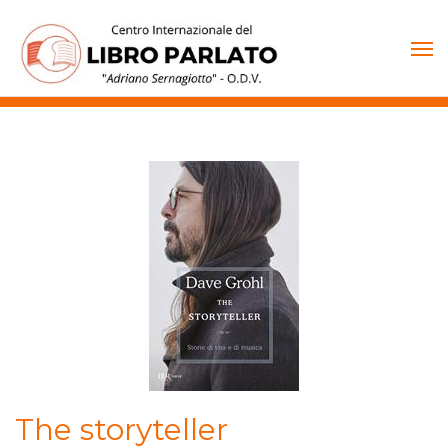
Vai
al
contenuto
The storyteller