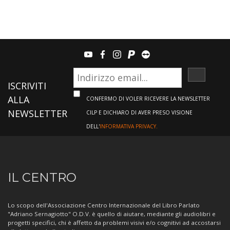
youtube
facebook
instagram
paypal
teamviewer
ISCRIVI
ISCRIVITI
ALLA
CONFERMO DI VOLER RICEVERE LA NEWSLETTER
NEWSLETTER
CILP E DICHIARO DI AVER PRESO VISIONE
DELL'
INFORMATIVA PRIVACY.
Informazioni
IL CENTRO
sul
Centro
Lo scopo dell'Associazione Centro Internazionale del Libro Parlato
"Adriano Sernagiotto" O.D.V. è quello di aiutare, mediante gli audiolibri e
progetti specifici, chi è affetto da problemi visivi e/o cognitivi ad accostarsi