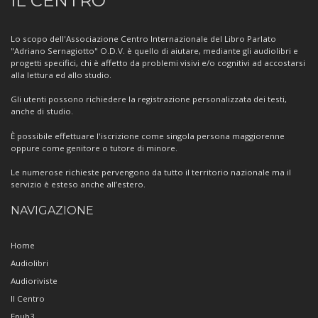
IL CENTRO
sul
Centro
Lo scopo dell'Associazione Centro Internazionale del Libro Parlato
"Adriano Sernagiotto" O.D.V. è quello di aiutare, mediante gli audiolibri e
progetti specifici, chi è affetto da problemi visivi e/o cognitivi ad accostarsi
alla lettura ed allo studio.
Gli utenti possono richiedere la registrazione personalizzata dei testi,
anche di studio.
È possibile effettuare l'iscrizione come singola persona maggiorenne
oppure come genitore o tutore di minore.
Le numerose richieste pervengono da tutto il territorio nazionale ma il
servizio è esteso anche all’estero.
NAVIGAZIONE
Home
Audiolibri
Audioriviste
Il Centro
Epub3