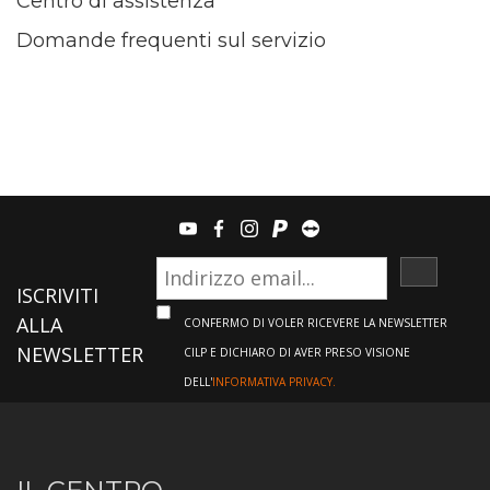
Centro di assistenza
Domande frequenti sul servizio
youtube
facebook
instagram
paypal
teamviewer
ISCRIVI
ISCRIVITI
ALLA
CONFERMO DI VOLER RICEVERE LA NEWSLETTER
NEWSLETTER
CILP E DICHIARO DI AVER PRESO VISIONE
DELL'
INFORMATIVA PRIVACY.
Informazioni