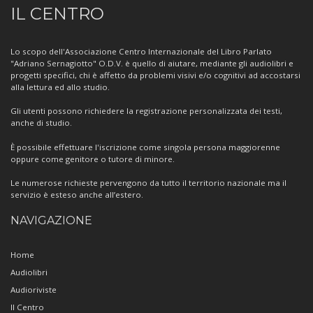
Informazioni
IL CENTRO
sul
Centro
Lo scopo dell'Associazione Centro Internazionale del Libro Parlato
"Adriano Sernagiotto" O.D.V. è quello di aiutare, mediante gli audiolibri e
progetti specifici, chi è affetto da problemi visivi e/o cognitivi ad accostarsi
alla lettura ed allo studio.
Gli utenti possono richiedere la registrazione personalizzata dei testi,
anche di studio.
È possibile effettuare l'iscrizione come singola persona maggiorenne
oppure come genitore o tutore di minore.
Le numerose richieste pervengono da tutto il territorio nazionale ma il
servizio è esteso anche all’estero.
NAVIGAZIONE
Home
Audiolibri
Audioriviste
Il Centro