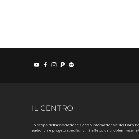
youtube
facebook
instagram
paypal
teamviewer
Informazioni
IL CENTRO
sul
Centro
Lo scopo dell'Associazione Centro Internazionale del Libro Par
audiolibri e progetti specifici, chi è affetto da problemi visivi e