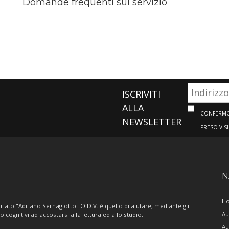
Domande frequenti sul servizio
ISCRIVITI
ALLA
CONFERMO 
NEWSLETTER
PRESO VIS
N
H
lato "Adriano Sernagiotto" O.D.V. è quello di aiutare, mediante gli
Au
/o cognitivi ad accostarsi alla lettura ed allo studio.
Au