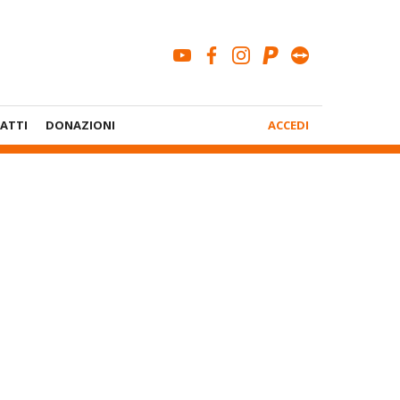
youtube
facebook
instagram
paypal
teamviewe
Menù
ATTI
DONAZIONI
ACCEDI
Account