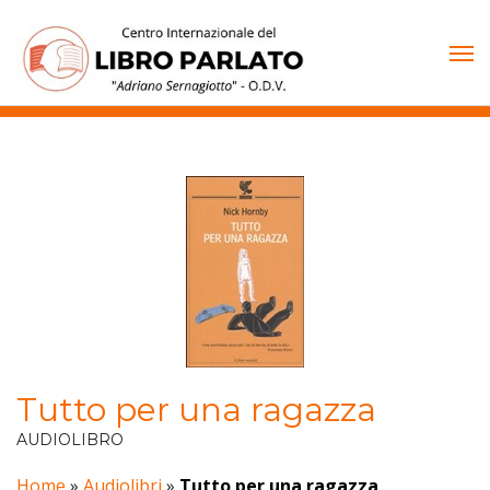
Vai
al
contenuto
Tutto per una ragazza
AUDIOLIBRO
Home
»
Audiolibri
»
Tutto per una ragazza