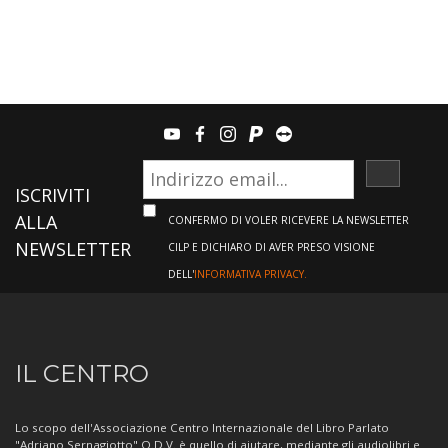
youtube
facebook
instagram
paypal
teamviewer
ISCRIVI
ISCRIVITI
ALLA
CONFERMO DI VOLER RICEVERE LA NEWSLETTER
NEWSLETTER
CILP E DICHIARO DI AVER PRESO VISIONE
DELL'
INFORMATIVA PRIVACY.
Informazioni
IL CENTRO
sul
Centro
Lo scopo dell'Associazione Centro Internazionale del Libro Parlato
"Adriano Sernagiotto" O.D.V. è quello di aiutare, mediante gli audiolibri e