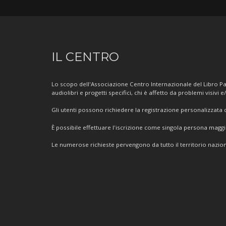
Informazioni
IL CENTRO
sul
Centro
Lo scopo dell'Associazione Centro Internazionale del Libro Par
audiolibri e progetti specifici, chi è affetto da problemi visivi e
Gli utenti possono richiedere la registrazione personalizzata de
È possibile effettuare l'iscrizione come singola persona mag
Le numerose richieste pervengono da tutto il territorio nazion