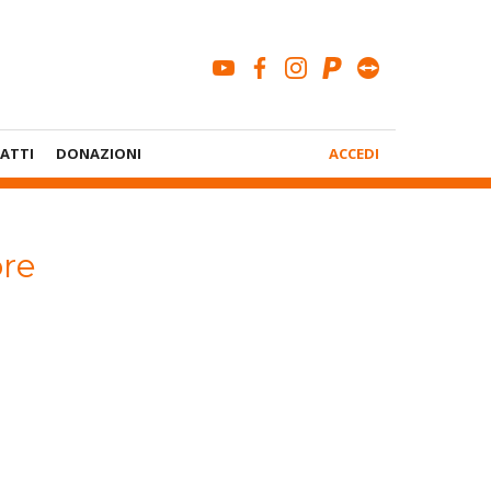
youtube
facebook
instagram
paypal
teamviewe
Menù
ATTI
DONAZIONI
ACCEDI
Account
ore