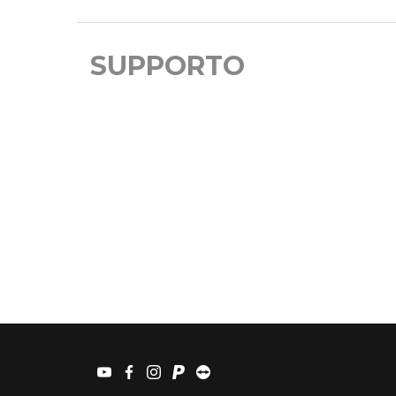
SUPPORTO
youtube
facebook
instagram
paypal
teamviewer