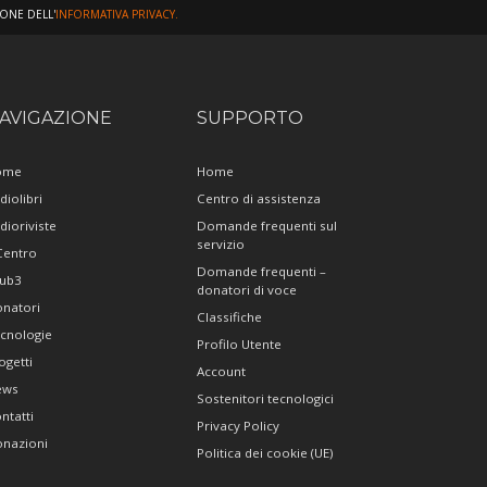
IONE DELL'
INFORMATIVA PRIVACY.
AVIGAZIONE
SUPPORTO
ome
Home
diolibri
Centro di assistenza
dioriviste
Domande frequenti sul
servizio
 Centro
Domande frequenti –
ub3
donatori di voce
natori
Classifiche
cnologie
Profilo Utente
ogetti
Account
ews
Sostenitori tecnologici
ntatti
Privacy Policy
nazioni
Politica dei cookie (UE)