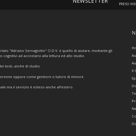
NEWSLETTER
PRESO VIS
N
H
lato "Adriano Sernagiotto" O.D.V. è quello di aiutare, mediante gli
Au
/o cognitivi ad accostarsi alla lettura ed allo studio.
Au
i testi, anche di studio.
Il
giorenne oppure come genitore o tutore di minore.
Ep
Do
ale ma il servizio è esteso anche all’estero.
Te
Pr
N
Co
Do