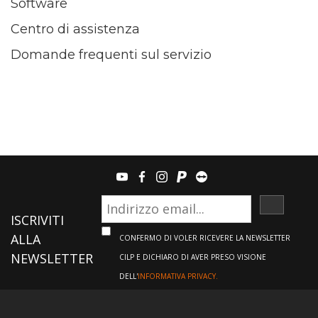
Software
Centro di assistenza
Domande frequenti sul servizio
youtube
facebook
instagram
paypal
teamviewer
ISCRIVI
ISCRIVITI
ALLA
CONFERMO DI VOLER RICEVERE LA NEWSLETTER
NEWSLETTER
CILP E DICHIARO DI AVER PRESO VISIONE
DELL'
INFORMATIVA PRIVACY.