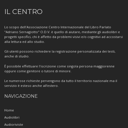
Informazioni
IL CENTRO
sul
Centro
Lo scopo dell'Associazione Centro Internazionale del Libro Parlato
"Adriano Sernagiotto" O.D.V. è quello di aiutare, mediante gli audiolibri e
progetti specifici, chi è affetto da problemi visivi e/o cognitivi ad accostarsi
alla lettura ed allo studio.
Gli utenti possono richiedere la registrazione personalizzata dei testi,
anche di studio.
È possibile effettuare l'iscrizione come singola persona maggiorenne
oppure come genitore o tutore di minore.
Le numerose richieste pervengono da tutto il territorio nazionale ma il
servizio è esteso anche all’estero.
NAVIGAZIONE
Home
Audiolibri
Audioriviste