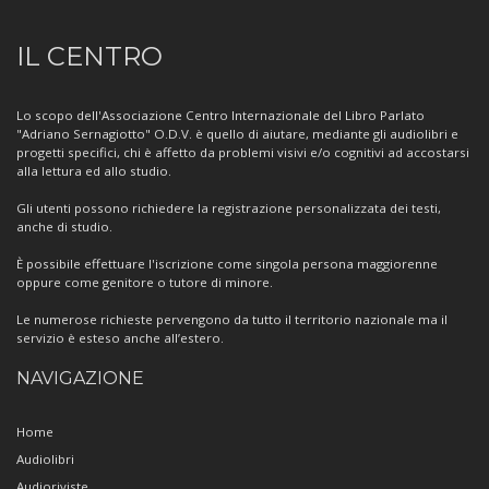
Informazioni
IL CENTRO
sul
Centro
Lo scopo dell'Associazione Centro Internazionale del Libro Parlato
"Adriano Sernagiotto" O.D.V. è quello di aiutare, mediante gli audiolibri e
progetti specifici, chi è affetto da problemi visivi e/o cognitivi ad accostarsi
alla lettura ed allo studio.
Gli utenti possono richiedere la registrazione personalizzata dei testi,
anche di studio.
È possibile effettuare l'iscrizione come singola persona maggiorenne
oppure come genitore o tutore di minore.
Le numerose richieste pervengono da tutto il territorio nazionale ma il
servizio è esteso anche all’estero.
NAVIGAZIONE
Home
Audiolibri
Audioriviste