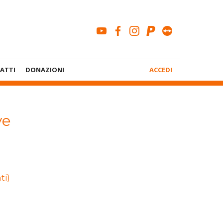
youtube
facebook
instagram
paypal
teamviewe
Menù
ATTI
DONAZIONI
ACCEDI
Account
ve
ti)