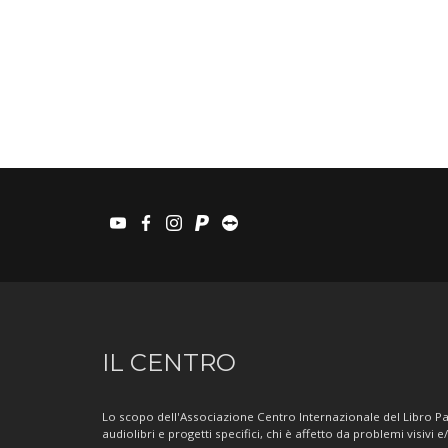
youtube
facebook
instagram
paypal
teamviewer
Informazioni
IL CENTRO
sul
Centro
Lo scopo dell'Associazione Centro Internazionale del Libro Par
audiolibri e progetti specifici, chi è affetto da problemi visivi e