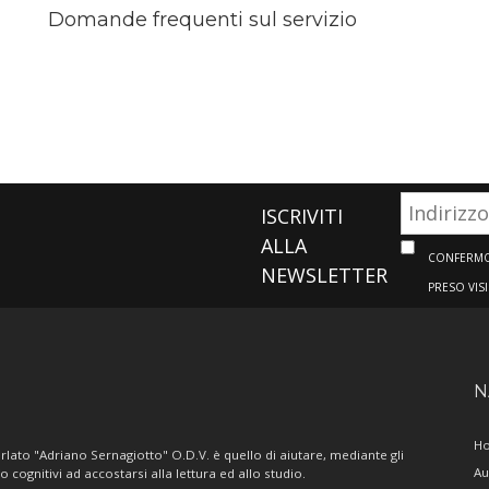
Domande frequenti sul servizio
ISCRIVITI
ALLA
CONFERMO 
NEWSLETTER
PRESO VIS
N
H
lato "Adriano Sernagiotto" O.D.V. è quello di aiutare, mediante gli
Au
/o cognitivi ad accostarsi alla lettura ed allo studio.