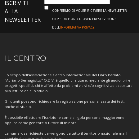
ISCRIVITI
ALLA
CONFERMO DI VOLER RICEVERE LA NEWSLETTER
NEWSLETTER
CILP E DICHIARO DI AVER PRESO VISIONE
DELL'
INFORMATIVA PRIVACY.
Informazioni
IL CENTRO
sul
Centro
Lo scopo dell'Associazione Centro Internazionale del Libro Parlato
"Adriano Sernagiotto" O.D.V. è quello di aiutare, mediante gli audiolibri e
progetti specifici, chi è affetto da problemi visivi e/o cognitivi ad accostarsi
alla lettura ed allo studio.
Gli utenti possono richiedere la registrazione personalizzata dei testi,
anche di studio.
È possibile effettuare l'iscrizione come singola persona maggiorenne
oppure come genitore o tutore di minore.
Le numerose richieste pervengono da tutto il territorio nazionale ma il
servizio è esteso anche all’estero.