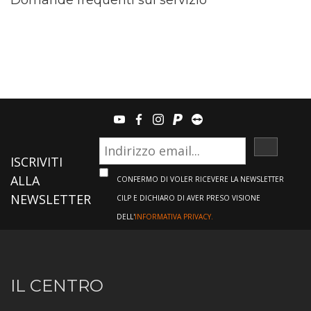
Domande frequenti sul servizio
youtube
facebook
instagram
paypal
teamviewer
ISCRIVI
ISCRIVITI
ALLA
CONFERMO DI VOLER RICEVERE LA NEWSLETTER
NEWSLETTER
CILP E DICHIARO DI AVER PRESO VISIONE
DELL'
INFORMATIVA PRIVACY.
Informazioni
IL CENTRO
sul