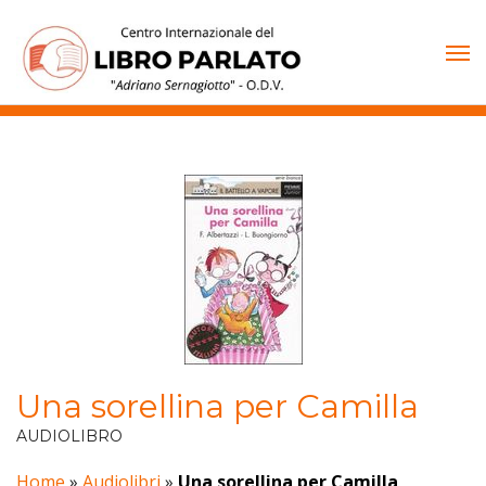
Vai
al
contenuto
Una sorellina per Camilla
AUDIOLIBRO
Home
»
Audiolibri
»
Una sorellina per Camilla