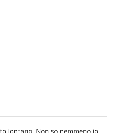
lto lontano. Non so nemmeno io