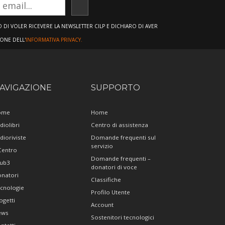
ISCRIVITI
DI VOLER RICEVERE LA NEWSLETTER CILP E DICHIARO DI AVER
IONE DELL'
INFORMATIVA PRIVACY.
AVIGAZIONE
SUPPORTO
ome
Home
diolibri
Centro di assistenza
dioriviste
Domande frequenti sul
servizio
 Centro
Domande frequenti –
ub3
donatori di voce
natori
Classifiche
cnologie
Profilo Utente
ogetti
Account
ews
Sostenitori tecnologici