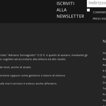
ISCRIVITI
ALLA
CONFERMO 
NEWSLETTER
PRESO VIS
N
H
lato "Adriano Sernagiotto" O.D.V. è quello di aiutare, mediante gli
Au
/o cognitivi ad accostarsi alla lettura ed allo studio.
Au
i testi, anche di studio.
Il
giorenne oppure come genitore o tutore di minore.
Ep
Do
ale ma il servizio è esteso anche all’estero.
Te
Pr
N