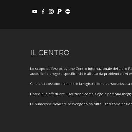
youtube
facebook
instagram
paypal
teamviewer
Informazioni
IL CENTRO
sul
Centro
Lo scopo dell'Associazione Centro Internazionale del Libro Par
audiolibri e progetti specifici, chi è affetto da problemi visivi e
Gli utenti possono richiedere la registrazione personalizzata de
È possibile effettuare l'iscrizione come singola persona mag
Le numerose richieste pervengono da tutto il territorio nazion