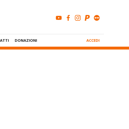
youtube
facebook
instagram
paypal
teamviewe
Menù
ATTI
DONAZIONI
ACCEDI
Account