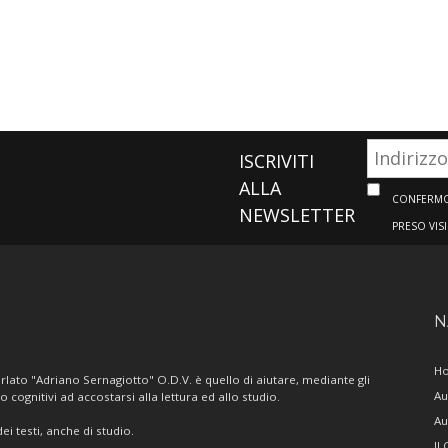
ISCRIVITI
ALLA
CONFERMO 
NEWSLETTER
PRESO VIS
N
H
lato "Adriano Sernagiotto" O.D.V. è quello di aiutare, mediante gli
Au
/o cognitivi ad accostarsi alla lettura ed allo studio.
Au
i testi, anche di studio.
Il