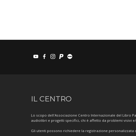
youtube
facebook
instagram
paypal
teamviewer
Informazioni
IL CENTRO
sul
Centro
Lo scopo dell'Associazione Centro Internazionale del Libro Par
audiolibri e progetti specifici, chi è affetto da problemi visivi e
Gli utenti possono richiedere la registrazione personalizzata de