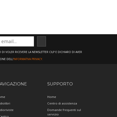
ISCRIVITI
DI VOLER RICEVERE LA NEWSLETTER CILP E DICHIARO DI AVER
IONE DELL'
INFORMATIVA PRIVACY.
AVIGAZIONE
SUPPORTO
ome
Home
diolibri
Centro di assistenza
dioriviste
Domande frequenti sul
servizio
 Centro