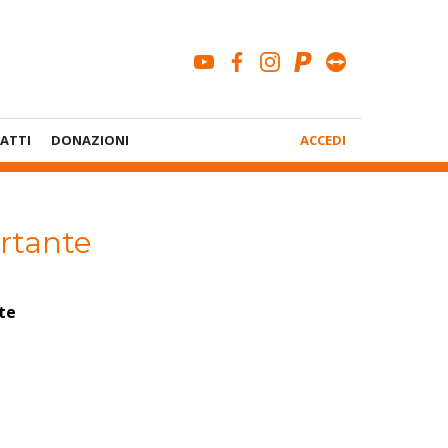
youtube
facebook
instagram
paypal
teamviewe
Menù
ATTI
DONAZIONI
ACCEDI
Account
ortante
te