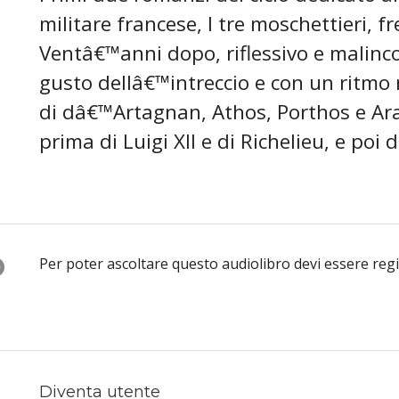
militare francese, I tre moschettieri, fr
Ventâ€™anni dopo, riflessivo e malinc
gusto dellâ€™intreccio e con un ritmo 
di dâ€™Artagnan, Athos, Porthos e Ara
prima di Luigi XII e di Richelieu, e po
O
Per poter ascoltare questo audiolibro devi essere reg
Diventa utente