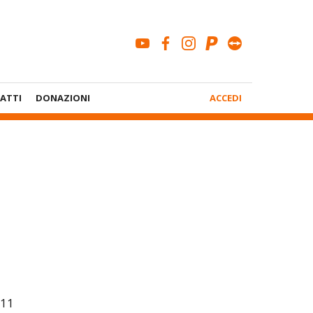
youtube
facebook
instagram
paypal
teamviewe
Menù
ATTI
DONAZIONI
ACCEDI
Account
011