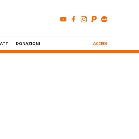
youtube
facebook
instagram
paypal
teamviewe
Menù
ATTI
DONAZIONI
ACCEDI
Account