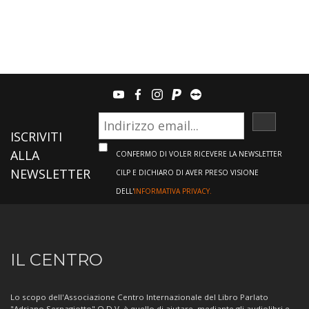
youtube
facebook
instagram
paypal
teamviewer
ISCRIVI
ISCRIVITI
ALLA
CONFERMO DI VOLER RICEVERE LA NEWSLETTER
NEWSLETTER
CILP E DICHIARO DI AVER PRESO VISIONE
DELL'
INFORMATIVA PRIVACY.
Informazioni
IL CENTRO
sul
Centro
Lo scopo dell'Associazione Centro Internazionale del Libro Parlato
"Adriano Sernagiotto" O.D.V. è quello di aiutare, mediante gli audiolibri e