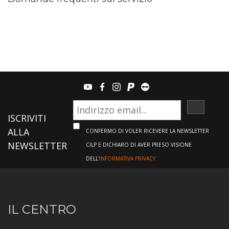
youtube
facebook
instagram
paypal
teamviewer
ISCRIVI
ISCRIVITI
ALLA
CONFERMO DI VOLER RICEVERE LA NEWSLETTER
NEWSLETTER
CILP E DICHIARO DI AVER PRESO VISIONE
DELL'
INFORMATIVA PRIVACY.
Informazioni
IL CENTRO
sul