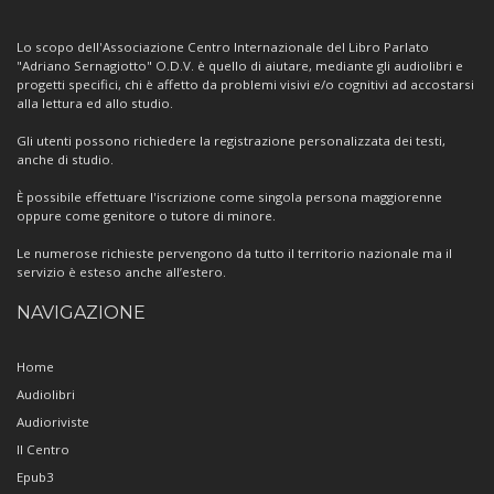
sul
Centro
Lo scopo dell'Associazione Centro Internazionale del Libro Parlato
"Adriano Sernagiotto" O.D.V. è quello di aiutare, mediante gli audiolibri e
progetti specifici, chi è affetto da problemi visivi e/o cognitivi ad accostarsi
alla lettura ed allo studio.
Gli utenti possono richiedere la registrazione personalizzata dei testi,
anche di studio.
È possibile effettuare l'iscrizione come singola persona maggiorenne
oppure come genitore o tutore di minore.
Le numerose richieste pervengono da tutto il territorio nazionale ma il
servizio è esteso anche all’estero.
NAVIGAZIONE
Home
Audiolibri
Audioriviste
Il Centro
Epub3