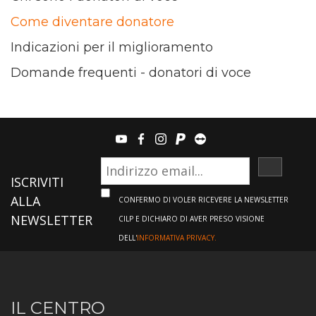
Come diventare donatore
Indicazioni per il miglioramento
Domande frequenti - donatori di voce
youtube
facebook
instagram
paypal
teamviewer
ISCRIVI
ISCRIVITI
ALLA
CONFERMO DI VOLER RICEVERE LA NEWSLETTER
NEWSLETTER
CILP E DICHIARO DI AVER PRESO VISIONE
DELL'
INFORMATIVA PRIVACY.
Informazioni
IL CENTRO