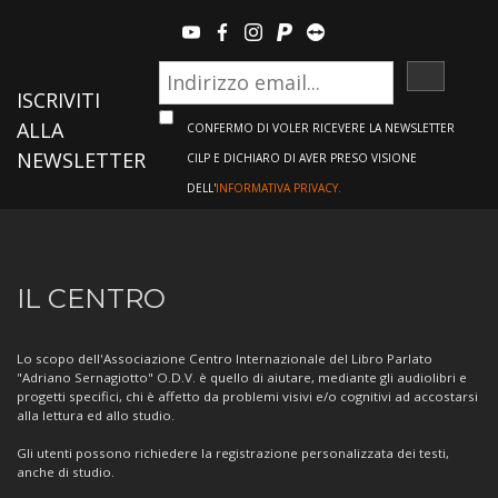
youtube
facebook
instagram
paypal
teamviewer
ISCRIVI
ISCRIVITI
ALLA
CONFERMO DI VOLER RICEVERE LA NEWSLETTER
NEWSLETTER
CILP E DICHIARO DI AVER PRESO VISIONE
DELL'
INFORMATIVA PRIVACY.
Informazioni
IL CENTRO
sul
Centro
Lo scopo dell'Associazione Centro Internazionale del Libro Parlato
"Adriano Sernagiotto" O.D.V. è quello di aiutare, mediante gli audiolibri e
progetti specifici, chi è affetto da problemi visivi e/o cognitivi ad accostarsi
alla lettura ed allo studio.
Gli utenti possono richiedere la registrazione personalizzata dei testi,
anche di studio.