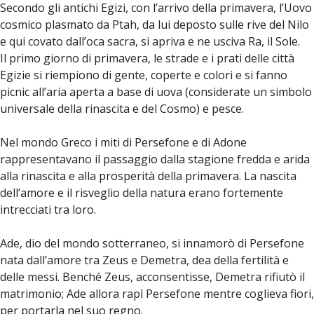
Secondo gli antichi Egizi, con l’arrivo della primavera, l’Uovo
cosmico plasmato da Ptah, da lui deposto sulle rive del Nilo
e qui covato dall’oca sacra, si apriva e ne usciva Ra, il Sole.
Il primo giorno di primavera, le strade e i prati delle città
Egizie si riempiono di gente, coperte e colori e si fanno
picnic all’aria aperta a base di uova (considerate un simbolo
universale della rinascita e del Cosmo) e pesce.
Nel mondo Greco i miti di Persefone e di Adone
rappresentavano il passaggio dalla stagione fredda e arida
alla rinascita e alla prosperità della primavera. La nascita
dell’amore e il risveglio della natura erano fortemente
intrecciati tra loro.
Ade, dio del mondo sotterraneo, si innamorò di Persefone
nata dall’amore tra Zeus e Demetra, dea della fertilità e
delle messi. Benché Zeus, acconsentisse, Demetra rifiutò il
matrimonio; Ade allora rapì Persefone mentre coglieva fiori,
per portarla nel suo regno.