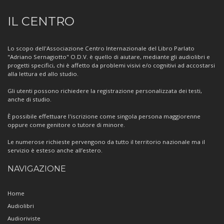
Informazioni
IL CENTRO
sul
Centro
Lo scopo dell'Associazione Centro Internazionale del Libro Parlato
"Adriano Sernagiotto" O.D.V. è quello di aiutare, mediante gli audiolibri e
progetti specifici, chi è affetto da problemi visivi e/o cognitivi ad accostarsi
alla lettura ed allo studio.
Gli utenti possono richiedere la registrazione personalizzata dei testi,
anche di studio.
È possibile effettuare l'iscrizione come singola persona maggiorenne
oppure come genitore o tutore di minore.
Le numerose richieste pervengono da tutto il territorio nazionale ma il
servizio è esteso anche all’estero.
NAVIGAZIONE
Home
Audiolibri
Audioriviste