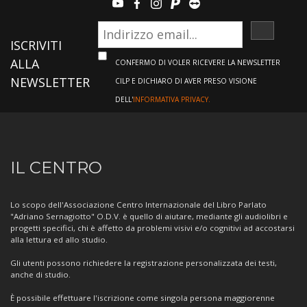
youtube
facebook
instagram
paypal
teamviewer
ISCRIVI
ISCRIVITI
ALLA
CONFERMO DI VOLER RICEVERE LA NEWSLETTER
NEWSLETTER
CILP E DICHIARO DI AVER PRESO VISIONE
DELL'
INFORMATIVA PRIVACY.
Informazioni
IL CENTRO
sul
Centro
Lo scopo dell'Associazione Centro Internazionale del Libro Parlato
"Adriano Sernagiotto" O.D.V. è quello di aiutare, mediante gli audiolibri e
progetti specifici, chi è affetto da problemi visivi e/o cognitivi ad accostarsi
alla lettura ed allo studio.
Gli utenti possono richiedere la registrazione personalizzata dei testi,
anche di studio.
È possibile effettuare l'iscrizione come singola persona maggiorenne