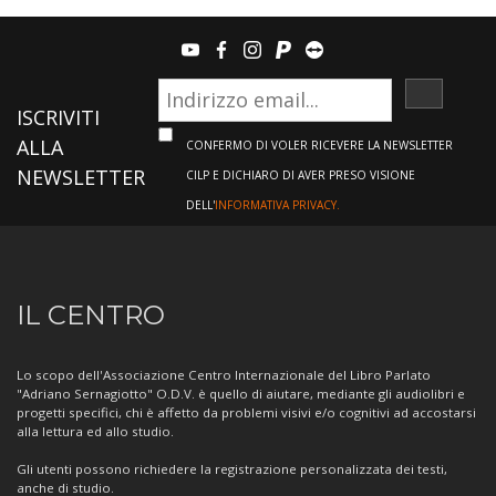
youtube
facebook
instagram
paypal
teamviewer
ISCRIVI
ISCRIVITI
ALLA
CONFERMO DI VOLER RICEVERE LA NEWSLETTER
NEWSLETTER
CILP E DICHIARO DI AVER PRESO VISIONE
DELL'
INFORMATIVA PRIVACY.
Informazioni
IL CENTRO
sul
Centro
Lo scopo dell'Associazione Centro Internazionale del Libro Parlato
"Adriano Sernagiotto" O.D.V. è quello di aiutare, mediante gli audiolibri e
progetti specifici, chi è affetto da problemi visivi e/o cognitivi ad accostarsi
alla lettura ed allo studio.
Gli utenti possono richiedere la registrazione personalizzata dei testi,
anche di studio.