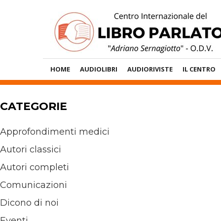
Vai
al
contenuto
Menù
HOME
AUDIOLIBRI
AUDIORIVISTE
IL CENTRO
Principale
CATEGORIE
Approfondimenti medici
Autori classici
Autori completi
Comunicazioni
Dicono di noi
Eventi